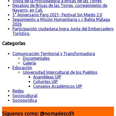
Visita de la Procudaduría a Brisas de las Torres
Desalojo de Brisas de las Torres, corregimiento de
Navarro, en Cali.
5° Aniversario Paro 2021- Festival Sin Miedo 2.0
Seguimiento a Misión Humanitaria c c Bahía Málaga
2026
Participación ciudadana logra Junta del Embarcadero
Turístico.
Categorías
Comunicación Territorial y Transformadora
Documentales
Galería
Educación
Universidad Intercultural de los Pueblos
Asambleas UIP
Cohortes UIP
Consejos Académicos UIP
Redes
Sociocultural
Sociojurídica
Síguenos como: @nomadescdh