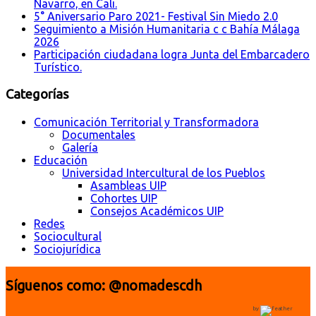
Navarro, en Cali.
5° Aniversario Paro 2021- Festival Sin Miedo 2.0
Seguimiento a Misión Humanitaria c c Bahía Málaga
2026
Participación ciudadana logra Junta del Embarcadero
Turístico.
Categorías
Comunicación Territorial y Transformadora
Documentales
Galería
Educación
Universidad Intercultural de los Pueblos
Asambleas UIP
Cohortes UIP
Consejos Académicos UIP
Redes
Sociocultural
Sociojurídica
Síguenos como: @nomadescdh
by