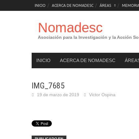
Saltar
INICIO
ACERCA DE NOMADESC
ÁREAS
MEMORIAS
al
contenido
Nomadesc
Asociación para la Investigación y la Acción So
INICIO
ACERCA DE NOMADESC
ÁREA
IMG_7685
19 de marzo de 2019
Victor Ospina