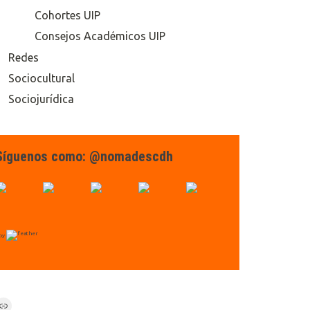
Cohortes UIP
Consejos Académicos UIP
Redes
Sociocultural
Sociojurídica
Síguenos como: @nomadescdh
by
Link