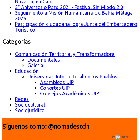
Navarro, en Cali.
5° Aniversario Paro 2021- Festival Sin Miedo 2.0
Seguimiento a Misión Humanitaria c c Bahía Málaga
2026
Participación ciudadana logra Junta del Embarcadero
Turístico.
Categorías
Comunicación Territorial y Transformadora
Documentales
Galería
Educación
Universidad Intercultural de los Pueblos
Asambleas UIP
Cohortes UIP
Consejos Académicos UIP
Redes
Sociocultural
Sociojurídica
Síguenos como: @nomadescdh
by