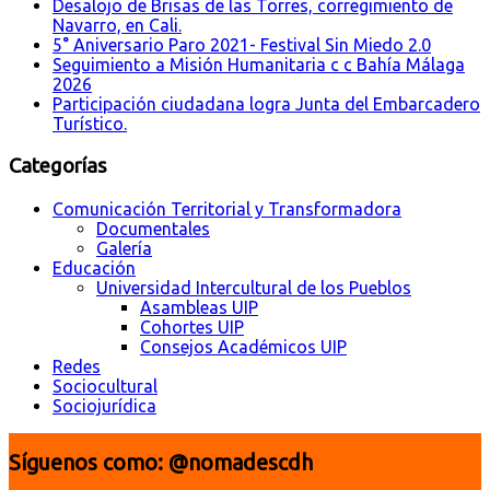
Desalojo de Brisas de las Torres, corregimiento de
Navarro, en Cali.
5° Aniversario Paro 2021- Festival Sin Miedo 2.0
Seguimiento a Misión Humanitaria c c Bahía Málaga
2026
Participación ciudadana logra Junta del Embarcadero
Turístico.
Categorías
Comunicación Territorial y Transformadora
Documentales
Galería
Educación
Universidad Intercultural de los Pueblos
Asambleas UIP
Cohortes UIP
Consejos Académicos UIP
Redes
Sociocultural
Sociojurídica
Síguenos como: @nomadescdh