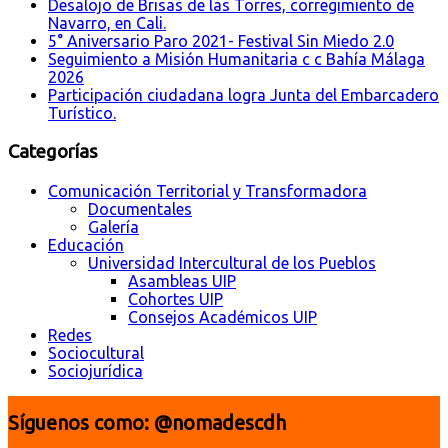
Desalojo de Brisas de las Torres, corregimiento de
Navarro, en Cali.
5° Aniversario Paro 2021- Festival Sin Miedo 2.0
Seguimiento a Misión Humanitaria c c Bahía Málaga
2026
Participación ciudadana logra Junta del Embarcadero
Turístico.
Categorías
Comunicación Territorial y Transformadora
Documentales
Galería
Educación
Universidad Intercultural de los Pueblos
Asambleas UIP
Cohortes UIP
Consejos Académicos UIP
Redes
Sociocultural
Sociojurídica
Síguenos como: @nomadescdh