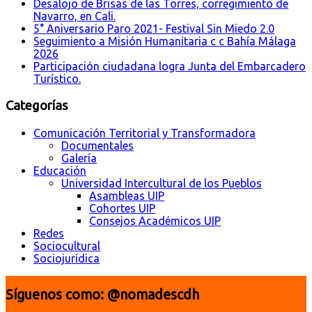
Desalojo de Brisas de las Torres, corregimiento de
Navarro, en Cali.
5° Aniversario Paro 2021- Festival Sin Miedo 2.0
Seguimiento a Misión Humanitaria c c Bahía Málaga
2026
Participación ciudadana logra Junta del Embarcadero
Turístico.
Categorías
Comunicación Territorial y Transformadora
Documentales
Galería
Educación
Universidad Intercultural de los Pueblos
Asambleas UIP
Cohortes UIP
Consejos Académicos UIP
Redes
Sociocultural
Sociojurídica
Síguenos como: @nomadescdh