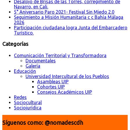
Desalojo de Brisas de las Torres, corregimiento de
Navarro, en Cali.
5° Aniversario Paro 2021- Festival Sin Miedo 2.0
Seguimiento a Misión Humanitaria c c Bahía Málaga
2026
Participación ciudadana logra Junta del Embarcadero
Turístico.
Categorías
Comunicación Territorial y Transformadora
Documentales
Galería
Educación
Universidad Intercultural de los Pueblos
Asambleas UIP
Cohortes UIP
Consejos Académicos UIP
Redes
Sociocultural
Sociojurídica
Síguenos como: @nomadescdh