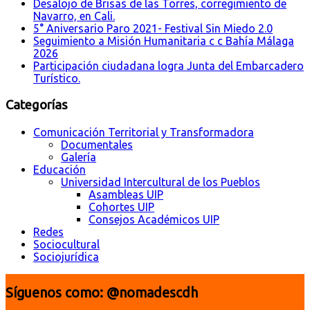
Desalojo de Brisas de las Torres, corregimiento de
Navarro, en Cali.
5° Aniversario Paro 2021- Festival Sin Miedo 2.0
Seguimiento a Misión Humanitaria c c Bahía Málaga
2026
Participación ciudadana logra Junta del Embarcadero
Turístico.
Categorías
Comunicación Territorial y Transformadora
Documentales
Galería
Educación
Universidad Intercultural de los Pueblos
Asambleas UIP
Cohortes UIP
Consejos Académicos UIP
Redes
Sociocultural
Sociojurídica
Síguenos como: @nomadescdh