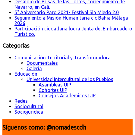
Desalojo de Brisas de las Torres, corregimiento de
Navarro, en Cali.
5° Aniversario Paro 2021- Festival Sin Miedo 2.0
Seguimiento a Misión Humanitaria c c Bahía Málaga
2026
Participación ciudadana logra Junta del Embarcadero
Turístico.
Categorías
Comunicación Territorial y Transformadora
Documentales
Galería
Educación
Universidad Intercultural de los Pueblos
Asambleas UIP
Cohortes UIP
Consejos Académicos UIP
Redes
Sociocultural
Sociojurídica
Síguenos como: @nomadescdh