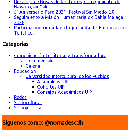
Desalojo de Brisas de las Torres, corregimiento de
Navarro, en Cali.
5° Aniversario Paro 2021- Festival Sin Miedo 2.0
Seguimiento a Misión Humanitaria c c Bahía Málaga
2026
Participación ciudadana logra Junta del Embarcadero
Turístico.
Categorías
Comunicación Territorial y Transformadora
Documentales
Galería
Educación
Universidad Intercultural de los Pueblos
Asambleas UIP
Cohortes UIP
Consejos Académicos UIP
Redes
Sociocultural
Sociojurídica
Síguenos como: @nomadescdh