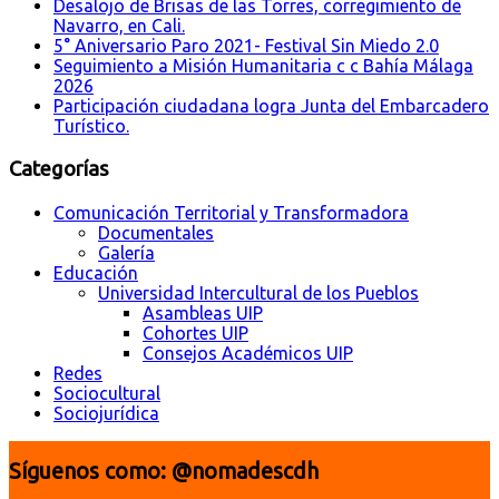
Desalojo de Brisas de las Torres, corregimiento de
Navarro, en Cali.
5° Aniversario Paro 2021- Festival Sin Miedo 2.0
Seguimiento a Misión Humanitaria c c Bahía Málaga
2026
Participación ciudadana logra Junta del Embarcadero
Turístico.
Categorías
Comunicación Territorial y Transformadora
Documentales
Galería
Educación
Universidad Intercultural de los Pueblos
Asambleas UIP
Cohortes UIP
Consejos Académicos UIP
Redes
Sociocultural
Sociojurídica
Síguenos como: @nomadescdh