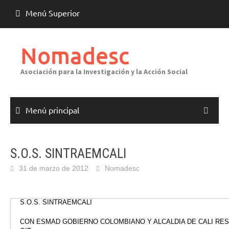
Saltar
Menú Superior
al
contenido
Nomadesc
Asociación para la Investigación y la Acción Social
Menú principal
S.O.S. SINTRAEMCALI
31 de marzo de 2012
Nomadesc
S.O.S. SINTRAEMCALI
CON ESMAD GOBIERNO COLOMBIANO Y ALCALDIA DE CALI RE