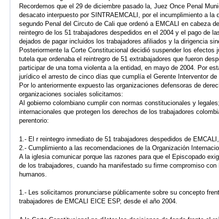
Recordemos que el 29 de diciembre pasado la, Juez Once Penal Municip
desacato interpuesto por SINTRAEMCALI, por el incumplimiento a la d
segundo Penal del Circuto de Cali que ordenó a EMCALI en cabeza de 
reintegro de los 51 trabajadores despedidos en el 2004 y el pago de la
dejados de pagar incluidos los trabajadores afiliados y la dirigencia si
Posteriormente la Corte Constitucional decidió suspender los efectos j
tutela que ordenaba el reintregro de 51 extrabajadores que fueron des
participar de una toma violenta a la entidad, en mayo de 2004. Por e
jurídico el arresto de cinco días que cumplía el Gerente Interventor de
Por lo anteriormente expuesto las organizaciones defensoras de der
organizaciones sociales solicitamos:
Al gobierno colombiano cumplir con normas constitucionales y legales
internacionales que protegen los derechos de los trabajadores colombi
perentorio:
1.- El r reintegro inmediato de 51 trabajadores despedidos de EMCALI, 
2.- Cumplimiento a las recomendaciones de la Organización Internacio
A la iglesia comunicar porque las razones para que el Episcopado exigi
de los trabajadores, cuando ha manifestado su firme compromiso con 
humanos.
1.- Les solicitamos pronunciarse públicamente sobre su concepto frent
trabajadores de EMCALI EICE ESP, desde el año 2004.