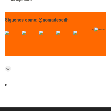
Síguenos como: @nomadescdh
by
Link