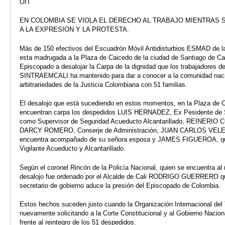
OIT
EN COLOMBIA SE VIOLA EL DERECHO AL TRABAJO MIENTRAS 
A LA EXPRESION Y LA PROTESTA.
Más de 150 efectivos del Escuadrón Móvil Antidisturbios ESMAD de la 
esta madrugada a la Plaza de Caicedo de la ciudad de Santiago de Cali
Episcopado a desalojar la Carpa de la dignidad que los trabajadores d
SINTRAEMCALI ha mantenido para dar a conocer a la comunidad nacion
arbitrariedades de la Justicia Colombiana con 51 familias.
El desalojo que está sucediendo en estos momentos, en la Plaza de 
encuentran carpa los despedidos LUIS HERNADEZ, Ex Pesidente de Si
como Supervisor de Seguridad Acueducto Alcantarillado, REINERIO C
DARCY ROMERO, Conserje de Administración, JUAN CARLOS VELEZ, 
encuentra acompañado de su señora esposa y JAMES FIGUEROA, q
Vigilante Acueducto y Alcantarillado.
Según el coronel Rincón de la Policía Nacional, quien se encuentra al 
desalojo fue ordenado por el Alcalde de Cali RODRIGO GUERRERO qu
secretario de gobierno aduce la presión del Episcopado de Colombia.
Estos hechos suceden justo cuando la Organización Internacional del 
nuevamente solicitando a la Corte Constitucional y al Gobierno Nacion
frente al reintegro de los 51 despedidos.