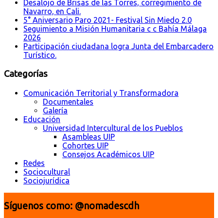
Desalojo de Brisas de las Torres, corregimiento de
Navarro, en Cali.
5° Aniversario Paro 2021- Festival Sin Miedo 2.0
Seguimiento a Misión Humanitaria c c Bahía Málaga
2026
Participación ciudadana logra Junta del Embarcadero
Turístico.
Categorías
Comunicación Territorial y Transformadora
Documentales
Galería
Educación
Universidad Intercultural de los Pueblos
Asambleas UIP
Cohortes UIP
Consejos Académicos UIP
Redes
Sociocultural
Sociojurídica
Síguenos como: @nomadescdh