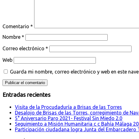
Comentario
*
Nombre
*
Correo electrónico
*
Web
Guarda mi nombre, correo electrónico y web en este nav
Entradas recientes
Visita de la Procudaduría a Brisas de las Torres
Desalojo de Brisas de las Torres, corregimiento de Nava
5° Aniversario Paro 2021- Festival Sin Miedo 2.0
Seguimiento a Misión Humanitaria c c Bahía Málaga 2
Participación ciudadana logra Junta del Embarcadero T