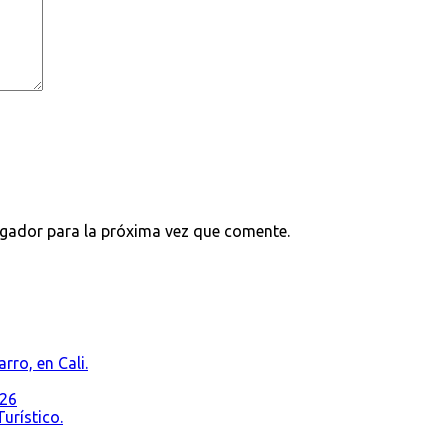
egador para la próxima vez que comente.
rro, en Cali.
026
urístico.