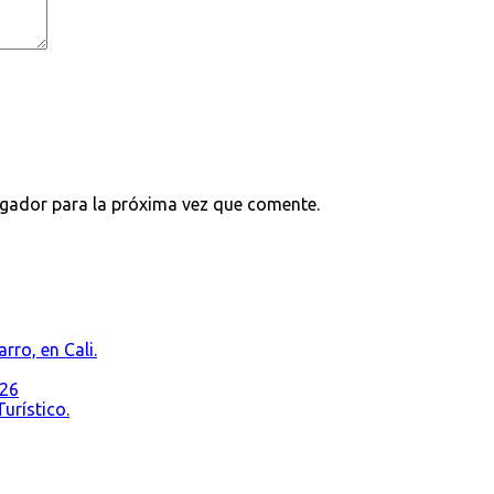
egador para la próxima vez que comente.
rro, en Cali.
026
urístico.