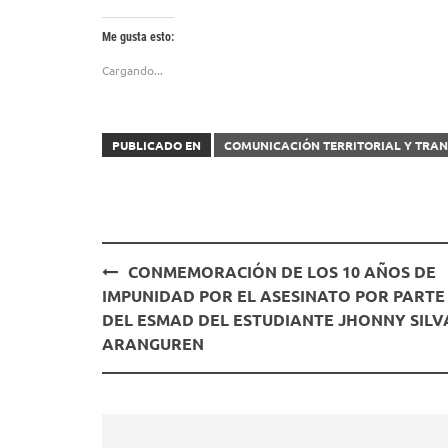
Me gusta esto:
Cargando...
PUBLICADO EN
COMUNICACIÓN TERRITORIAL Y TR
Navegación
CONMEMORACIÓN DE LOS 10 AÑOS DE
de
IMPUNIDAD POR EL ASESINATO POR PARTE
entradas
DEL ESMAD DEL ESTUDIANTE JHONNY SILV
ARANGUREN