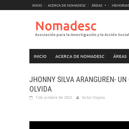
Saltar
INICIO
ACERCA DE NOMADESC
ÁREAS
MEMORIAS
al
contenido
Nomadesc
Asociación para la Investigación y la Acción Socia
INICIO
ACERCA DE NOMADESC
ÁREAS
JHONNY SILVA ARANGUREN- UN 
OLVIDA
7 de octubre de 2015
Victor Ospina