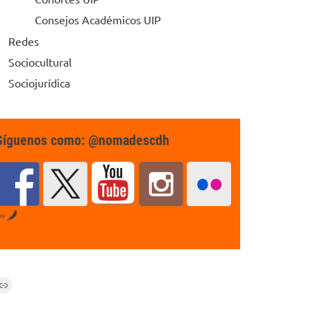
Consejos Académicos UIP
Redes
Sociocultural
Sociojurídica
Síguenos como: @nomadescdh
by
Link