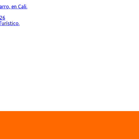
rro, en Cali.
026
urístico.