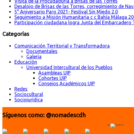
Visita de la Procudaduría a Brisas de las Torres
Desalojo de Brisas de las Torres, corregimiento de Nava
5° Aniversario Paro 2021- Festival Sin Miedo 2.0
Seguimiento a Misión Humanitaria c c Bahía Málaga 2
Participación ciudadana logra Junta del Embarcadero T
Categorías
Comunicación Territorial y Transformadora
Documentales
Galería
Educación
Universidad Intercultural de los Pueblos
Asambleas UIP
Cohortes UIP
Consejos Académicos UIP
Redes
Sociocultural
Sociojurídica
Síguenos como: @nomadescdh
by