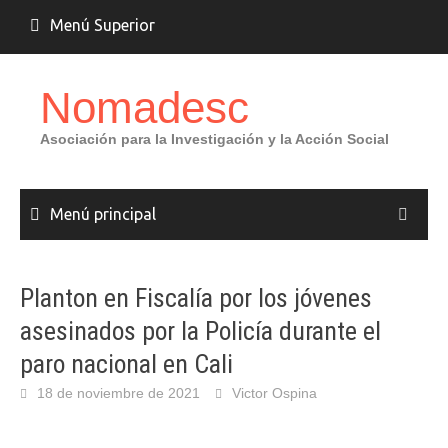
Saltar
Menú Superior
al
contenido
Nomadesc
Asociación para la Investigación y la Acción Social
Menú principal
Planton en Fiscalía por los jóvenes
asesinados por la Policía durante el
paro nacional en Cali
18 de noviembre de 2021
Victor Ospina