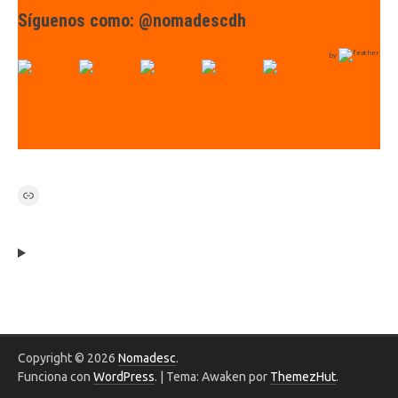
Síguenos como: @nomadescdh
by
Link
Copyright © 2026
Nomadesc
.
Funciona con
WordPress
.
|
Tema: Awaken por
ThemezHut
.