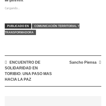
Me gusta esto:
Cargando...
PUBLICADO EN
COMUNICACIÓN TERRITORIAL Y
TRANSFORMADORA
Navegación
ENCUENTRO DE
Sancho Piensa
de
SOLIDARIDAD EN
entradas
TORIBIO: UNA PASO MAS
HACIA LA PAZ