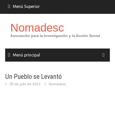
Saltar
Menú Superior
al
contenido
Nomadesc
Asociación para la Investigación y la Acción Social
Menú principal
Un Pueblo se Levantó
30 de julio de 2012
Nomadesc