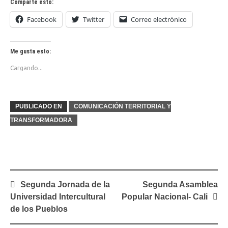
Comparte esto:
Facebook
Twitter
Correo electrónico
Me gusta esto:
Cargando...
PUBLICADO EN
COMUNICACIÓN TERRITORIAL Y
TRANSFORMADORA
Navegación
Segunda Jornada de la
Segunda Asamblea
de
Universidad Intercultural
Popular Nacional- Cali
entradas
de los Pueblos