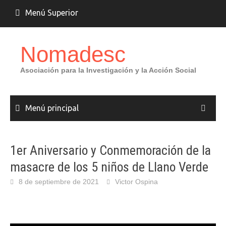
Saltar
Menú Superior
al
contenido
Nomadesc
Asociación para la Investigación y la Acción Social
Menú principal
1er Aniversario y Conmemoración de la
masacre de los 5 niños de Llano Verde
8 de septiembre de 2021
Victor Ospina