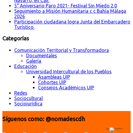
Navarro, en Cali.
5° Aniversario Paro 2021- Festival Sin Miedo 2.0
Seguimiento a Misión Humanitaria c c Bahía Málaga
2026
Participación ciudadana logra Junta del Embarcadero
Turístico.
Categorías
Comunicación Territorial y Transformadora
Documentales
Galería
Educación
Universidad Intercultural de los Pueblos
Asambleas UIP
Cohortes UIP
Consejos Académicos UIP
Redes
Sociocultural
Sociojurídica
Síguenos como: @nomadescdh
by