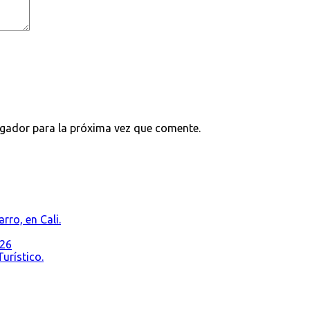
egador para la próxima vez que comente.
rro, en Cali.
026
urístico.