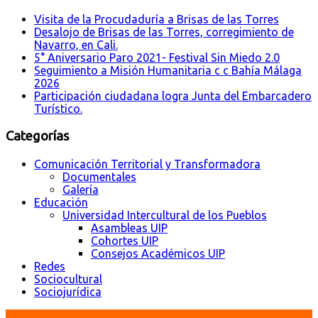
Visita de la Procudaduría a Brisas de las Torres
Desalojo de Brisas de las Torres, corregimiento de
Navarro, en Cali.
5° Aniversario Paro 2021- Festival Sin Miedo 2.0
Seguimiento a Misión Humanitaria c c Bahía Málaga
2026
Participación ciudadana logra Junta del Embarcadero
Turístico.
Categorías
Comunicación Territorial y Transformadora
Documentales
Galería
Educación
Universidad Intercultural de los Pueblos
Asambleas UIP
Cohortes UIP
Consejos Académicos UIP
Redes
Sociocultural
Sociojurídica