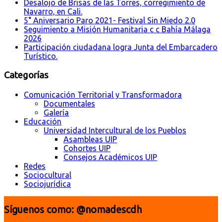
Desalojo de Brisas de las Torres, corregimiento de
Navarro, en Cali.
5° Aniversario Paro 2021- Festival Sin Miedo 2.0
Seguimiento a Misión Humanitaria c c Bahía Málaga
2026
Participación ciudadana logra Junta del Embarcadero
Turístico.
Categorías
Comunicación Territorial y Transformadora
Documentales
Galería
Educación
Universidad Intercultural de los Pueblos
Asambleas UIP
Cohortes UIP
Consejos Académicos UIP
Redes
Sociocultural
Sociojurídica
Síguenos como: @nomadescdh