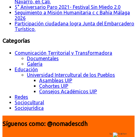
Navarro, en Cali.
5° Aniversario Paro 2021- Festival Sin Miedo 2.0
Seguimiento a Misión Humanitaria c c Bahía Málaga
2026
Participación ciudadana logra Junta del Embarcadero
Turístico.
Categorías
Comunicación Territorial y Transformadora
Documentales
Galería
Educación
Universidad Intercultural de los Pueblos
Asambleas UIP
Cohortes UIP
Consejos Académicos UIP
Redes
Sociocultural
Sociojurídica
Síguenos como: @nomadescdh
by