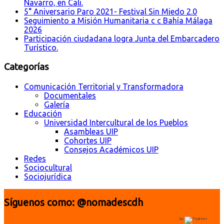
Navarro, en Cali.
5° Aniversario Paro 2021- Festival Sin Miedo 2.0
Seguimiento a Misión Humanitaria c c Bahía Málaga
2026
Participación ciudadana logra Junta del Embarcadero
Turístico.
Categorías
Comunicación Territorial y Transformadora
Documentales
Galería
Educación
Universidad Intercultural de los Pueblos
Asambleas UIP
Cohortes UIP
Consejos Académicos UIP
Redes
Sociocultural
Sociojurídica
Síguenos como: @nomadescdh
by