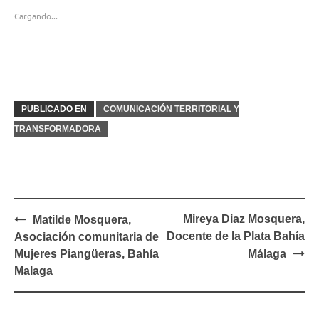
Cargando...
PUBLICADO EN
COMUNICACIÓN TERRITORIAL Y
TRANSFORMADORA
Navegación
Mireya Diaz Mosquera,
Matilde Mosquera,
de
Docente de la Plata Bahía
Asociación comunitaria de
entradas
Mujeres Piangüeras, Bahía
Málaga
Malaga