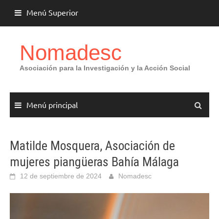
Saltar
Menú Superior
al
contenido
Nomadesc
Asociación para la Investigación y la Acción Social
Menú principal
Matilde Mosquera, Asociación de
mujeres piangüeras Bahía Málaga
12 de septiembre de 2024
Nomadesc