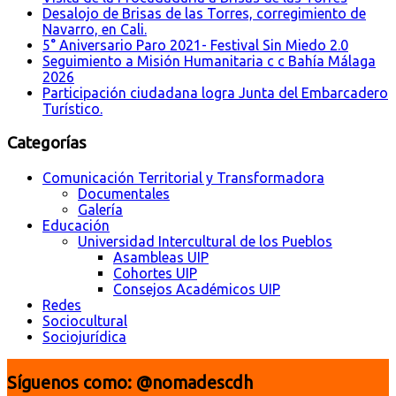
Desalojo de Brisas de las Torres, corregimiento de
Navarro, en Cali.
5° Aniversario Paro 2021- Festival Sin Miedo 2.0
Seguimiento a Misión Humanitaria c c Bahía Málaga
2026
Participación ciudadana logra Junta del Embarcadero
Turístico.
Categorías
Comunicación Territorial y Transformadora
Documentales
Galería
Educación
Universidad Intercultural de los Pueblos
Asambleas UIP
Cohortes UIP
Consejos Académicos UIP
Redes
Sociocultural
Sociojurídica
Síguenos como: @nomadescdh