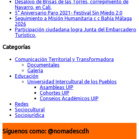
Desalojo de Brisas de las Torres, corregimiento de
Navarro, en Cali.
5° Aniversario Paro 2021- Festival Sin Miedo 2.0
Seguimiento a Misión Humanitaria c c Bahía Málaga
2026
Participación ciudadana logra Junta del Embarcadero
Turístico.
Categorías
Comunicación Territorial y Transformadora
Documentales
Galería
Educación
Universidad Intercultural de los Pueblos
Asambleas UIP
Cohortes UIP
Consejos Académicos UIP
Redes
Sociocultural
Sociojurídica
Síguenos como: @nomadescdh