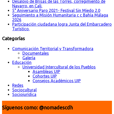
Desalojo de Brisas de las Torres, corregimiento de
Navarro, en Cali.
5° Aniversario Paro 2021- Festival Sin Miedo 2.0
Seguimiento a Misión Humanitaria c c Bahía Málaga
2026
Participación ciudadana logra Junta del Embarcadero
Turístico.
Categorías
Comunicación Territorial y Transformadora
Documentales
Galería
Educación
Universidad Intercultural de los Pueblos
Asambleas UIP
Cohortes UIP
Consejos Académicos UIP
Redes
Sociocultural
Sociojurídica
Síguenos como: @nomadescdh