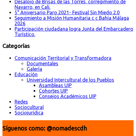
Desalojo de Brisas de las Torres, corregimiento de
Navarro, en Cali.
5° Aniversario Paro 2021- Festival Sin Miedo 2.0
Seguimiento a Misión Humanitaria c c Bahía Málaga
2026
Participación ciudadana logra Junta del Embarcadero
Turístico.
Categorías
Comunicación Territorial y Transformadora
Documentales
Galería
Educación
Universidad Intercultural de los Pueblos
Asambleas UIP
Cohortes UIP
Consejos Académicos UIP
Redes
Sociocultural
Sociojurídica
Síguenos como: @nomadescdh