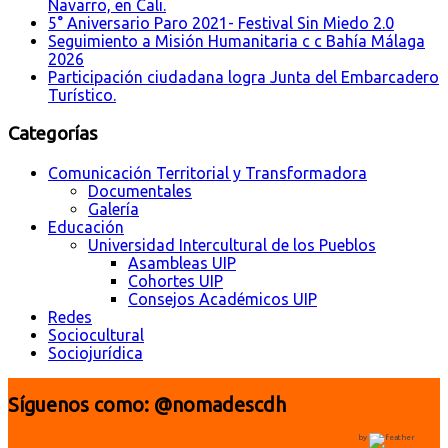
Navarro, en Cali.
5° Aniversario Paro 2021- Festival Sin Miedo 2.0
Seguimiento a Misión Humanitaria c c Bahía Málaga
2026
Participación ciudadana logra Junta del Embarcadero
Turístico.
Categorías
Comunicación Territorial y Transformadora
Documentales
Galería
Educación
Universidad Intercultural de los Pueblos
Asambleas UIP
Cohortes UIP
Consejos Académicos UIP
Redes
Sociocultural
Sociojurídica
Síguenos como: @nomadescdh
by