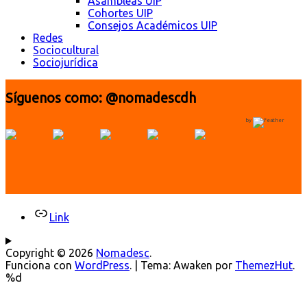
Asambleas UIP
Cohortes UIP
Consejos Académicos UIP
Redes
Sociocultural
Sociojurídica
Síguenos como: @nomadescdh
by
Link
Copyright © 2026
Nomadesc
.
Funciona con
WordPress
.
|
Tema: Awaken por
ThemezHut
.
%d