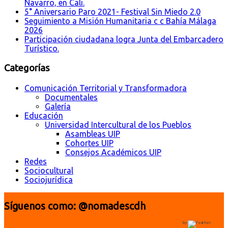
Navarro, en Cali.
5° Aniversario Paro 2021- Festival Sin Miedo 2.0
Seguimiento a Misión Humanitaria c c Bahía Málaga
2026
Participación ciudadana logra Junta del Embarcadero
Turístico.
Categorías
Comunicación Territorial y Transformadora
Documentales
Galería
Educación
Universidad Intercultural de los Pueblos
Asambleas UIP
Cohortes UIP
Consejos Académicos UIP
Redes
Sociocultural
Sociojurídica
Síguenos como: @nomadescdh
by