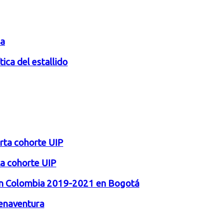
ca
ca del estallido
arta cohorte UIP
rta cohorte UIP
l en Colombia 2019-2021 en Bogotá
uenaventura