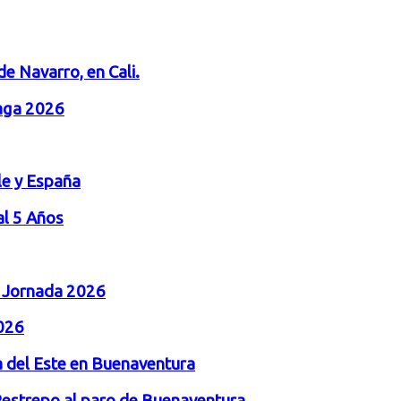
de Navarro, en Cali.
laga 2026
le y España
al 5 Años
a Jornada 2026
026
 del Este en Buenaventura
o Restrepo al paro de Buenaventura